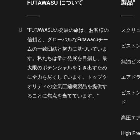
FUTAWASU について
製品"
"FUTAWASUの発展の旅は、お客様の
スクリ
信頼と、グローバルなFutawasuチー
ピスト
ムの一致団結と努力に基づいていま
す。私たちは常に発展を目指し、最
無油ピ
大限のポテンシャルを引き出すため
に全力を尽くしています。トップク
エアド
オリティの空気圧縮機製品を提供す
ピスト
ることに焦点を当てています。"
ド
高圧エ
High Pr